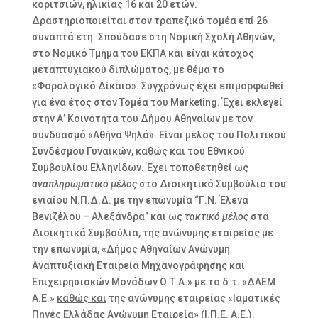
κοριτσιών, ηλικίας 16 και 20 ετών.
Δραστηριοποιείται στον τραπεζικό τομέα επί 26
συναπτά έτη. Σπούδασε στη Νομική Σχολή Αθηνών,
στο Νομικό Τμήμα του ΕΚΠΑ και είναι κάτοχος
μεταπτυχιακού διπλώματος, με θέμα το
«Φορολογικό Δίκαιο». Συγχρόνως έχει επιμορφωθεί
για ένα έτος στον Τομέα του Marketing. Έχει εκλεγεί
στην Α’ Κοινότητα του Δήμου Αθηναίων με τον
συνδυασμό «Αθήνα Ψηλά». Είναι μέλος του Πολιτικού
Συνδέσμου Γυναικών, καθώς και του Εθνικού
Συμβουλίου Ελληνίδων. Έχει τοποθετηθεί ως
αναπληρωματικό μέλος
στο Διοικητικό Συμβούλιο του
ενιαίου Ν.Π.Δ.Δ. με την επωνυμία “Γ.Ν. Έλενα
Βενιζέλου – Αλεξάνδρα” και ως
τακτικό μέλος
στα
Διοικητικά Συμβούλια, της ανώνυμης εταιρείας με
την επωνυμία, «Δήμος Αθηναίων Ανώνυμη
Αναπτυξιακή Εταιρεία Μηχανογράφησης και
Επιχειρησιακών Μονάδων Ο.Τ.Α.» με το δ.τ. «ΔΑΕΜ
Α.Ε.»
καθώς και
της ανώνυμης εταιρείας «Ιαματικές
Πηγές Ελλάδας Ανώνυμη Εταιρεία» (Ι.Π.Ε. Α.Ε.).