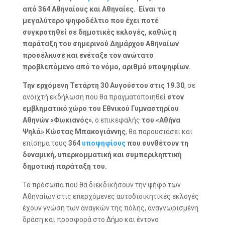
από 364 Αθηναίους και Αθηναίες. Είναι το
μεγαλύτερο ψηφοδέλτιο που έχει ποτέ
συγκροτηθεί σε δημοτικές εκλογές, καθώς η
παράταξη του σημερινού Δημάρχου Αθηναίων
προσέλκυσε και ενέταξε τον ανώτατο
προβλεπόμενο από το νόμο, αριθμό υποψηφίων.
Την ερχόμενη Τετάρτη 30 Αυγούστου στις 19.30
, σε
ανοιχτή εκδήλωση που θα πραγματοποιηθεί
στον
εμβληματικό χώρο του Εθνικού Γυμναστηρίου
Αθηνών «Φωκιανός»
, ο επικεφαλής
του «Αθήνα
Ψηλά» Κώστας Μπακογιάννης
, θα παρουσιάσει και
επίσημα τους
364
υποψηφίους
που συνθέτουν τη
δυναμική, υπερκομματική και συμπεριληπτική
δημοτική παράταξη του.
Τα πρόσωπα που θα διεκδικήσουν την ψήφο των
Αθηναίων στις επερχόμενες αυτοδιοικητικές εκλογές
έχουν γνώση των αναγκών της πόλης, αναγνωρισμένη
δράση και προσφορά στο Δήμο και έντονο