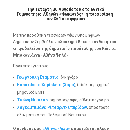
Την Τετάρτη 30 Αυγούστου στο Εθνικό
Γυμναστήριο Αθηνών «Φωκιανός» η παρουσίαση
των 364 υποψηφίων
Με την προσθήκη τεσσάρων νέων υποψήφιων
Δημοτικών Συμβούλων
ολοκληρώθηκε η σύνθεση του
ψηφοδελτίου της δημοτικής παράταξης του Κώστα
Μπακογιάννη «Αθήνα Ψηλά».
Πρόκειται για τους:
Γεωργούλη Σταμάτιο
,
δικηγόρο
Καρακώστα Χαρίκλεια (Χαρά)
, διδάκτωρ χημικό
μηχανικό ΕΜΠ
Τσώνη Νικόλαο
, δημοσιογράφο, αθλητικογράφο
Χαγκαμπιμάνα Ρίτσαρντ-Σπυρίδων
, απόστρατο
αξιωματικό του Πολεμικού Ναυτικού
Ο συνδυασμός
«Αθήνα Ψηλά»
απαρτίζεται πλέον