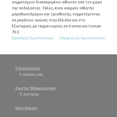
συμμετέχουν διακεκριμένοι αθλητές από τον χώρο
της ποδηλασίας. Τέλος, είναι ενεργός αθλητής
μαραθωνοδρόμου και τριαθλητής, συμμετέχοντας
σε μεγάλους αγώνες στην Ελλάδα και στο
Εξωτερικό, με τερματισμούς σε Iroman και Iroman
70.3.
Βασδέκης Κωνσταντίνος
Ζαγαριώτης Κωνσταντίνος
Ο Συνδυασμός
Ο τρόπος μας
Κώστας Μπακογιάννης
Τι πιστεύω
Όροι Χρήσης