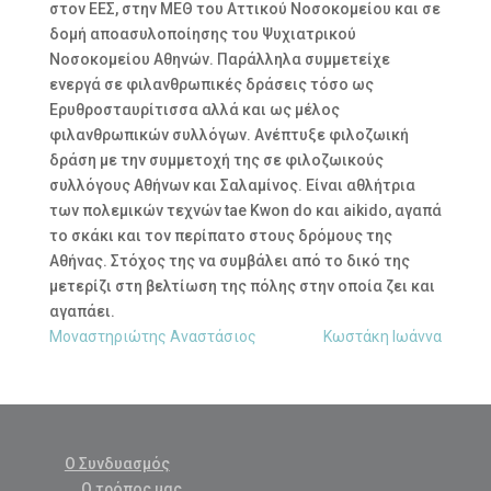
στον ΕΕΣ, στην ΜΕΘ του Αττικού Νοσοκομείου και σε
δομή αποασυλοποίησης του Ψυχιατρικού
Νοσοκομείου Αθηνών. Παράλληλα συμμετείχε
ενεργά σε φιλανθρωπικές δράσεις τόσο ως
Ερυθροσταυρίτισσα αλλά και ως μέλος
φιλανθρωπικών συλλόγων. Ανέπτυξε φιλοζωική
δράση με την συμμετοχή της σε φιλοζωικούς
συλλόγους Αθήνων και Σαλαμίνος. Είναι αθλήτρια
των πολεμικών τεχνών tae Kwon do και aikido, αγαπά
το σκάκι και τον περίπατο στους δρόμους της
Αθήνας. Στόχος της να συμβάλει από το δικό της
μετερίζι στη βελτίωση της πόλης στην οποία ζει και
αγαπάει.
Μοναστηριώτης Αναστάσιος
Κωστάκη Ιωάννα
Ο Συνδυασμός
Ο τρόπος μας