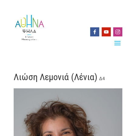
Λιώση Λεμονιά (Λένια)
Δ4