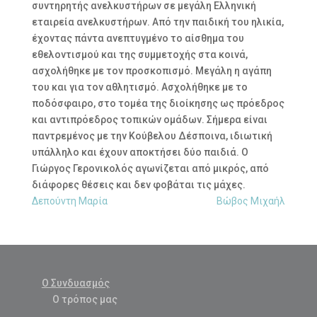
συντηρητής ανελκυστήρων σε μεγάλη Ελληνική
εταιρεία ανελκυστήρων. Από την παιδική του ηλικία,
έχοντας πάντα ανεπτυγμένο το αίσθημα του
εθελοντισμού και της συμμετοχής στα κοινά,
ασχολήθηκε με τον προσκοπισμό. Μεγάλη η αγάπη
του και για τον αθλητισμό. Ασχολήθηκε με το
ποδόσφαιρο, στο τομέα της διοίκησης ως πρόεδρος
και αντιπρόεδρος τοπικών ομάδων. Σήμερα είναι
παντρεμένος με την Κούβελου Δέσποινα, ιδιωτική
υπάλληλο και έχουν αποκτήσει δύο παιδιά. Ο
Γιώργος Γερονικολός αγωνίζεται από μικρός, από
διάφορες θέσεις και δεν φοβάται τις μάχες.
Δεπούντη Μαρία
Βώβος Μιχαήλ
Ο Συνδυασμός
Ο τρόπος μας