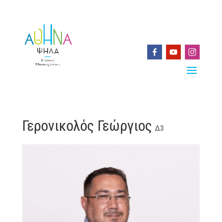
Γερονικολός Γεώργιος
Δ3