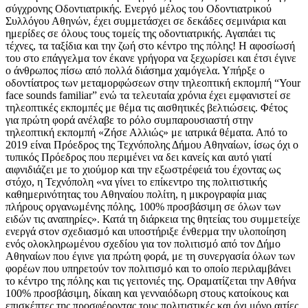
σύγχρονης Οδοντιατρικής. Ενεργό μέλος του Οδοντιατρικού
Συλλόγου Αθηνών, έχει συμμετάσχει σε δεκάδες σεμινάρια και
ημερίδες σε όλους τους τομείς της οδοντιατρικής. Αγαπάει τις
τέχνες, τα ταξίδια και την ζωή στο κέντρο της πόλης! Η αφοσίωσή
του στο επάγγελμα τον έκανε γρήγορα να ξεχωρίσει και έτσι έγινε
ο άνθρωπος πίσω από πολλά διάσημα χαμόγελα. Υπήρξε ο
οδοντίατρος των μεταμορφώσεων στην τηλεοπτική εκπομπή “Your
face sounds familiar” ενώ τα τελευταία χρόνια έχει εμφανιστεί σε
τηλεοπτικές εκπομπές με θέμα τις αισθητικές βελτιώσεις. Φέτος
για πρώτη φορά ανέλαβε το ρόλο συμπαρουσιαστή στην
τηλεοπτική εκπομπή «Ζήσε Αλλιώς» με ιατρικά θέματα. Από το
2019 είναι Πρόεδρος της Τεχνόπολης Δήμου Αθηναίων, ίσως όχι ο
τυπικός Πρόεδρος που περιμένει να δει κανείς και αυτό γιατί
αιφνιδιάζει με το χιούμορ και την εξωστρέφειά του έχοντας ως
στόχο, η Τεχνόπολη «να γίνει το επίκεντρο της πολιτιστικής
καθημερινότητας του Αθηναίου πολίτη, η μικρογραφία μιας
πλήρους οργανωμένης πόλης, 100% προσβάσιμη σε όλων των
ειδών τις αναπηρίες». Κατά τη διάρκεια της θητείας του συμμετείχε
ενεργά στον σχεδιασμό και υποστήριξε ένθερμα την υλοποίηση
ενός ολοκληρωμένου σχεδίου για τον πολιτισμό από τον Δήμο
Αθηναίων που έγινε για πρώτη φορά, με τη συνεργασία όλων των
φορέων που υπηρετούν τον πολιτισμό και το οποίο περιλαμβάνει
το κέντρο της πόλης και τις γειτονιές της. Οραματίζεται την Αθήνα
100% προσβάσιμη, δίκαιη και γενναιόδωρη στους κατοίκους και
επισκέπτες της προσφέροντας τους πολιτιστικές και όχι μόνο αιτίες