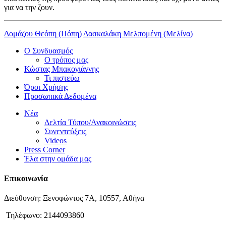
για να την ζουν.
Δομάζου Θεόπη (Πόπη)
Δασκαλάκη Μελπομένη (Μελίνα)
Ο Συνδυασμός
Ο τρόπος μας
Κώστας Μπακογιάννης
Τι πιστεύω
Όροι Χρήσης
Προσωπικά Δεδομένα
Νέα
Δελτία Τύπου/Ανακοινώσεις
Συνεντεύξεις
Videos
Press Corner
Έλα στην ομάδα μας
Επικοινωνία
Διεύθυνση: Ξενοφώντος 7Α, 10557, Αθήνα
Τηλέφωνο: 2144093860