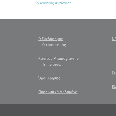
Κουγιαγκάς Αντώνιος
Ο Συνδυασμός
Ν
Ο τρόπος μας
Κώστας Μπακογιάννης
Τι πιστεύω
Pr
Όροι Χρήσης
Έλ
Προσωπικά Δεδομένα