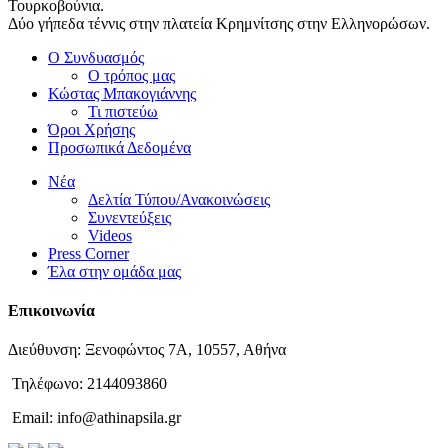
Τουρκοβούνια.
Δύο γήπεδα τέννις στην πλατεία Κρημνίτσης στην Ελληνορώσων.
Ο Συνδυασμός
Ο τρόπος μας
Κώστας Μπακογιάννης
Τι πιστεύω
Όροι Χρήσης
Προσωπικά Δεδομένα
Νέα
Δελτία Τύπου/Ανακοινώσεις
Συνεντεύξεις
Videos
Press Corner
Έλα στην ομάδα μας
Επικοινωνία
Διεύθυνση: Ξενοφώντος 7Α, 10557, Αθήνα
Τηλέφωνο: 2144093860
Email: info@athinapsila.gr