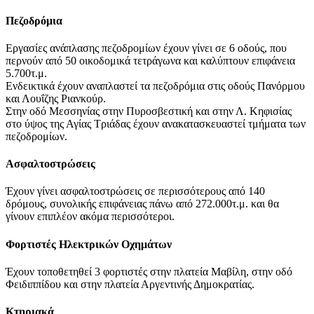
Πεζοδρόμια
Εργασίες ανάπλασης πεζοδρομίων έχουν γίνει σε 6 οδούς, που
περνούν από 50 οικοδομικά τετράγωνα και καλύπτουν επιφάνεια
5.700τ.μ.
Ενδεικτικά έχουν αναπλαστεί τα πεζοδρόμια στις οδούς Πανόρμου
και Λουΐζης Ριανκούρ.
Στην οδό Μεσσηνίας στην Πυροσβεστική και στην Λ. Κηφισίας
στο ύψος της Αγίας Τριάδας έχουν ανακατασκευαστεί τμήματα των
πεζοδρομίων.
Ασφαλτοστρώσεις
Έχουν γίνει ασφαλτοστρώσεις σε περισσότερους από 140
δρόμους, συνολικής επιφάνειας πάνω από 272.000τ.μ. και θα
γίνουν επιπλέον ακόμα περισσότεροι.
Φορτιστές Ηλεκτρικών Οχημάτων
Έχουν τοποθετηθεί 3 φορτιστές στην πλατεία Μαβίλη, στην οδό
Φειδιππίδου και στην πλατεία Αργεντινής Δημοκρατίας.
Κτηριακά