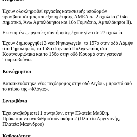
Έχουν ολοκληρωθεί εργασίες κατασκευής υποδομών
προσβασιμότητας και εξυπηρέτησης ΑΜΕΑ σε 2 σχολεία (104ο
Δημοτικό, Άνω Αμπελόκηποι και 16ο Γυμνάσιο, Αμπελόκηποι ΙΙ).
Εκτεταμένες εργασίες συντήρησης έχουν γίνει σε 27 σχολεία.
Έχουν δημιουργηθεί 3 νέα Νηπιαγωγεία, το 157ο στην οδό Λάμψα
στο Γηροκομείο, το 158ο στην οδό Παλιγενεσίας στα
Κουτνουριώτικα και το 156ο στην οδό Κουρμά στην γειτονιά
Τουρκοβούνια.
Κοινόχρηστοι
Κατασκευάστηκε νέος πεζόδρομος στην οδό Αιγίου, μπροστά από
το κτίριο της «Φλόγας».
Σιντριβάνια
Έχει αναβαθμιστεί 1 σιντριβάνι στην Πλατεία Μαβίλη.
Πρόκειται να αναβαθμιστούν ακόμα 2 (Πλατεία Αργεντινής,
Πλατεία Μαιάνδρου)
Καθαριότητα