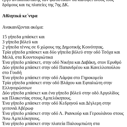
δρόμους και τις πλατείες της 7ης ΔΚ.
Αθλητικά κε΄ντρα
Ανακαινίζονται ακόμα:
15 γήπεδα μπάσκετ και
3 γήπεδα βόλεϋ και
2 γήπεδα τέννις σε 6 χώρους της Δημοτικής Κοινότητας.
Τρία γήπεδα μπάσκετ και δύο γήπεδα βόλεϋ στην οδό Τσόχα και
Μελά, στα Κουντουριώτικα
Ένα γήπεδο μπάσκετ, στην οδό Νικήτα και Δαβάκη, στον Ερυθρό
Δύο γήπεδα μπάσκετ στην οδό Παπανδρέου και Κανελλοπούλου
στο Γουδή
Ένα γήπεδο μπάσκετ στην οδό Λάμψα στο Γηροκομείο
Τρία γήπεδα μπάσκετ στην οδό Βλάχου και Εφταλιώτη στην
Ελληνορώσσων
Δύο γήπεδα μπάσκετ και ένα γήπεδο βόλεϋ στην οδό Αργολίδος
και Πλακεντίας στους Αμπελόκηπους.
Ένα γήπεδο μπάσκετ στην οδό Κεδρηνού και Δέγλερη στην
γειτονιά Αβέρωφ
Ένα γήπεδο μπάσκετ στην οδό Λ. Ριανκούρ και Γερουλάνου στους
Άνω Αμπελόκηπους.
Ένα γήπεδο μπάσκετ στην πλατεία Παλουμπιώτη στα