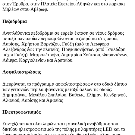
στον Έρυθρο, στην Πλατεία Εφετείου Αθηνών και στο παρκάκι
Μηλέων στου Αβέρωφ.
Πεζοδρόμια
Αναπλάθονται πεζοδρόμια σε ευρεία έκταση σε νέους δρόμους
μεταξύ των οποίων περιλαμβάνονται πεζοδρόμια στις οδούς
Λαρίσης, Χρήστου Βορνάζου, Γκύζη (από τη Λεωφόρο
Αλεξάνδρας έως την πλατεία), Πριγκιπονήσεων (από Τσαλδάρη
μέχρι Γκύζη), Μητροπέτροβα, Δημητρίου Σούτσου, Φαραντάνων,
Λάμψα, Κοργιαλενίου και Αρεταίου.
Ασφαλτοστρώσεις
Διευρύνεται το πρόγραμμα ασφαλτοστρώσεων στο οδικό δίκτυο
των γειτονιών περιλαμβάνοντας μεταξύ άλλων τις οδούς:
Δημητσάνας, Μεγάλου Σπηλαίου, Βαθέως, Σλήμαν, Κενδρηνού,
Αλφειού, Λαρίσης και Αμφείας
Ηλεκτροφωτισμός
Συνεχίζεται και ολοκληρώνεται η συνολική αναβάθμιση του
δικτύου ηλεκτροφωτισμού της πόλης με λαμπτήρες LED και το
έργο αντικατάστασης των φωτιστικών θα καλύψει όλους τους