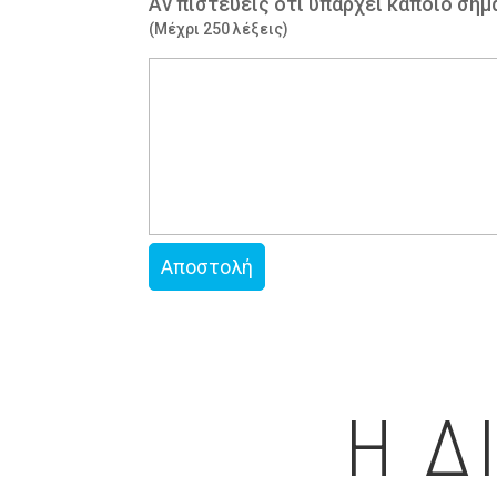
Αν πιστεύεις ότι υπάρχει κάποιο σημ
(Μέχρι 250 λέξεις)
Η Δ