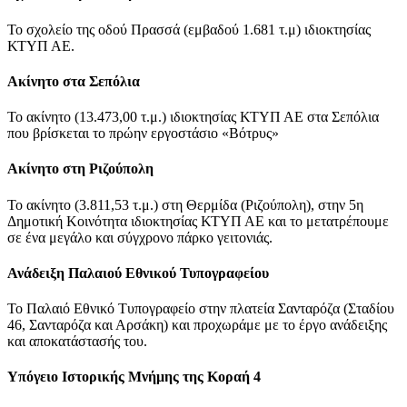
Το σχολείο της οδού Πρασσά (εμβαδού 1.681 τ.μ) ιδιοκτησίας
ΚΤΥΠ ΑΕ.
Ακίνητο στα Σεπόλια
Το ακίνητο (13.473,00 τ.μ.) ιδιοκτησίας ΚΤΥΠ ΑΕ στα Σεπόλια
που βρίσκεται το πρώην εργοστάσιο «Βότρυς»
Ακίνητο στη Ριζούπολη
Το ακίνητο (3.811,53 τ.μ.) στη Θερμίδα (Ριζούπολη), στην 5η
Δημοτική Κοινότητα ιδιοκτησίας ΚΤΥΠ ΑΕ και το μετατρέπουμε
σε ένα μεγάλο και σύγχρονο πάρκο γειτονιάς.
Ανάδειξη Παλαιού Εθνικού Τυπογραφείου
Το Παλαιό Εθνικό Τυπογραφείο στην πλατεία Σανταρόζα (Σταδίου
46, Σανταρόζα και Αρσάκη) και προχωράμε με το έργο ανάδειξης
και αποκατάστασής του.
Υπόγειο Ιστορικής Μνήμης της Κοραή 4