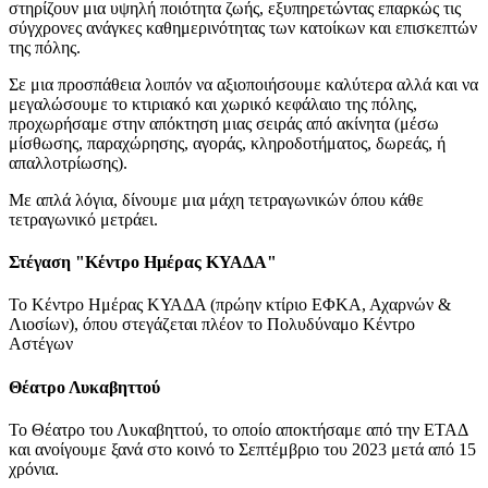
στηρίζουν μια υψηλή ποιότητα ζωής, εξυπηρετώντας επαρκώς τις
σύγχρονες ανάγκες καθημερινότητας των κατοίκων και επισκεπτών
της πόλης.
Σε μια προσπάθεια λοιπόν να αξιοποιήσουμε καλύτερα αλλά και να
μεγαλώσουμε το κτιριακό και χωρικό κεφάλαιο της πόλης,
προχωρήσαμε στην απόκτηση μιας σειράς από ακίνητα (μέσω
μίσθωσης, παραχώρησης, αγοράς, κληροδοτήματος, δωρεάς, ή
απαλλοτρίωσης).
Με απλά λόγια, δίνουμε μια μάχη τετραγωνικών όπου κάθε
τετραγωνικό μετράει.
Στέγαση "Κέντρο Ημέρας ΚΥΑΔΑ"
Το Κέντρο Ημέρας ΚΥΑΔΑ (πρώην κτίριο ΕΦΚΑ, Αχαρνών &
Λιοσίων), όπου στεγάζεται πλέον το Πολυδύναμο Κέντρο
Αστέγων
Θέατρο Λυκαβηττού
Το Θέατρο του Λυκαβηττού, το οποίο αποκτήσαμε από την ΕΤΑΔ
και ανοίγουμε ξανά στο κοινό το Σεπτέμβριο του 2023 μετά από 15
χρόνια.