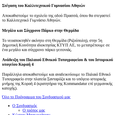
Στέγαση του Καλλιτεχνικού Γυμνασίου Αθηνών
Αποκαθιστούμε το σχολείο της οδού Πρασσά, όπου θα στεγαστεί
το Καλλιτεχνικό Γυμνάσιο Αθηνών.
Μεγάλο και Σύγχρονο Πάρκο στην Θερμίδα
Το νεοαποκτηθέν ακίνητο στη Θερμίδα (Ριζούπολη), στην 5η
Δημοτική Κοινότητα ιδιοκτησίας ΚΤΥΠ ΑΕ, το μετατρέπουμε σε
ένα μεγάλο και σύγχρονο πάρκο γειτονιάς.
Ανάδειξη του Παλαιού Εθνικού Τυπογραφείου & του Ιστορικού
υπογείου Κοραή 4
Παράλληλα αποκαθιστούμε και αναδεικνύουμε το Παλαιό Εθνικό
Τυπογραφείο στην πλατεία Σανταρόζα και το υπόγειο ιστορικής
μνήμης της Κοραή 4 (κρατητήρια της Kommandatur επί γερμανικής
κατοχής).
Όλο το Πρόγραμμα του Συνδυασμού μας
Ο Συνδυασμός
Ο τρόπος μας
Κώστας Μπακογιάννης