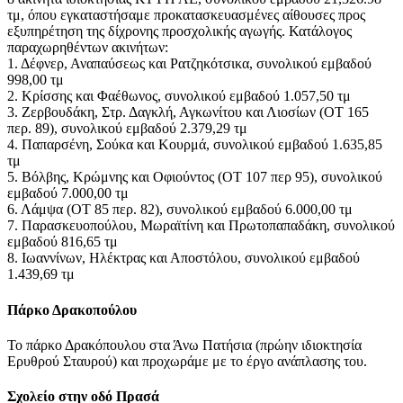
τμ, όπου εγκαταστήσαμε προκατασκευασμένες αίθουσες προς
εξυπηρέτηση της δίχρονης προσχολικής αγωγής. Κατάλογος
παραχωρηθέντων ακινήτων:
1. Δέφνερ, Αναπαύσεως και Ρατζηκότσικα, συνολικού εμβαδού
998,00 τμ
2. Κρίσσης και Φαέθωνος, συνολικού εμβαδού 1.057,50 τμ
3. Ζερβουδάκη, Στρ. Δαγκλή, Αγκωνίτου και Λιοσίων (ΟΤ 165
περ. 89), συνολικού εμβαδού 2.379,29 τμ
4. Παπαρσένη, Σούκα και Κουρμά, συνολικού εμβαδού 1.635,85
τμ
5. Βόλβης, Κρώμνης και Οφιούντος (ΟΤ 107 περ 95), συνολικού
εμβαδού 7.000,00 τμ
6. Λάμψα (ΟΤ 85 περ. 82), συνολικού εμβαδού 6.000,00 τμ
7. Παρασκευοπούλου, Μωραϊτίνη και Πρωτοπαπαδάκη, συνολικού
εμβαδού 816,65 τμ
8. Ιωαννίνων, Ηλέκτρας και Αποστόλου, συνολικού εμβαδού
1.439,69 τμ
Πάρκο Δρακοπούλου
Το πάρκο Δρακόπουλου στα Άνω Πατήσια (πρώην ιδιοκτησία
Ερυθρού Σταυρού) και προχωράμε με το έργο ανάπλασης του.
Σχολείο στην οδό Πρασά