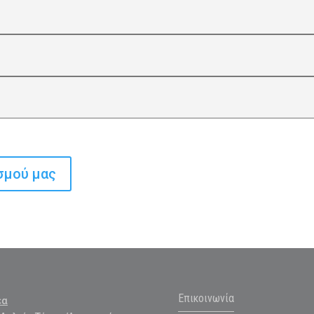
σμού μας
Επικοινωνία
έα